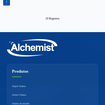
1
10 Registros
Produtos
Alquil Silanos
Amino Silanos
Silanos de enxofre