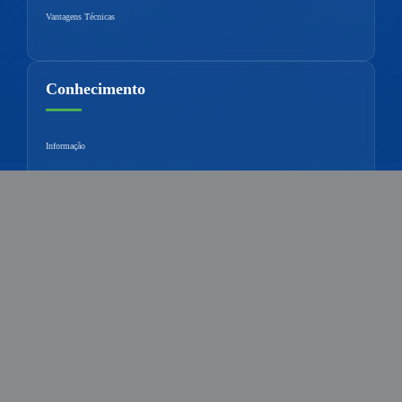
Vantagens Técnicas
Conhecimento
Informação
Suplemento
Contacte-nos
Celular：
+8615651039172
E-mail：
sales9@alchemist-chem.com
E-mail：
1531585804@qq.com