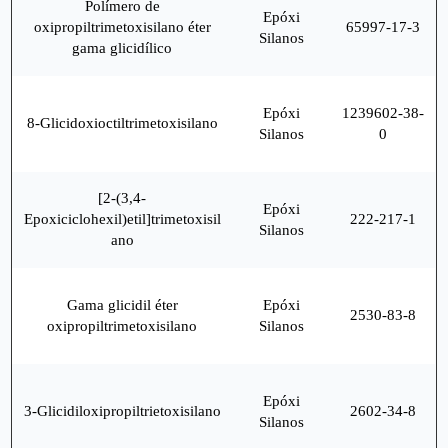
Polímero de
Epóxi
oxipropiltrimetoxisilano éter
65997-17-3
Silanos
gama glicidílico
Epóxi
1239602-38-
8-Glicidoxioctiltrimetoxisilano
Silanos
0
[2-(3,4-
Epóxi
Epoxiciclohexil)etil]trimetoxisil
222-217-1
Silanos
ano
Gama glicidil éter
Epóxi
2530-83-8
oxipropiltrimetoxisilano
Silanos
Epóxi
3-Glicidiloxipropiltrietoxisilano
2602-34-8
Silanos