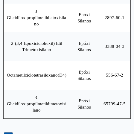
3-
Epóxi
Glicidiloxipropilmetildietoxisila
2897-60-1
Silanos
no
2-(3,4-Epoxiciclohexil) Etil
Epóxi
3388-04-3
Trimetoxisilano
Silanos
Epóxi
Octametilciclotetrasiloxano(D4)
556-67-2
Silanos
3-
Epóxi
Glicidiloxipropilmetildimetoxisi
65799-47-5
Silanos
lano