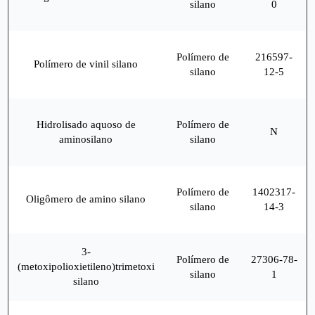
silano
0
Polímero de
216597-
Polímero de vinil silano
silano
12-5
Hidrolisado aquoso de
Polímero de
N
aminosilano
silano
Polímero de
1402317-
Oligômero de amino silano
silano
14-3
3-
Polímero de
27306-78-
(metoxipolioxietileno)trimetoxi
silano
1
silano