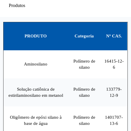
Produtos
PRODUTO
Categoria
Nº CAS.
Polímero de
16415-12-
Aminosilano
silano
6
Solução catiônica de
Polímero de
133779-
estirilaminosilano em metanol
silano
12-9
Oligômero de epóxi silano à
Polímero de
1401707-
base de água
silano
13-6