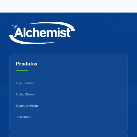
Produtos
Alquil Silanos
Amino Silanos
Silanos de enxofre
Fenil silanos